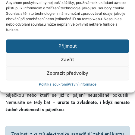
Abychom poskytovali ty nejlepší zážitky, používáme k ukládání a/nebo
přístupu k informacím o zařízení technologie, jako jsou soubory cookie.
Souhlas s těmito technologiemi nám umožní zpracovávat údaje, jako je
Pokud však nemáte základní nářadí, můžete si objednat naše
chování při procházení nebo jedinečná ID na tomto webu. Nesouhlas
základní dílenské vybavení
, sadu nářadí, kterou doporučujeme
nebo odvolání souhlasu může nepříznivě ovlivnit některé funkce a
funkce.
speciálně pro tento kurz. Mimo jiné zde najdete opletení,
pájecí pojivo, tavidlo, extraktor cínu a tzv. třetí ruku. K sadě
můžete také přidat jednu z několika doporučených pájecích
Přijmout
stanic.
Zavřít
Budu moci cvičení provádět?
Zobrazit předvolby
Jedná se o kurz pro úplné začátečníky. Předpokládali jsme
Politika soukromí
Právní informace
proto, že ji budou používat lidé, kteří ještě nepřišli do styku s
páječkou nebo kteří se již o pájení neúspěšně pokusili.
Nemusíte se tedy bát –
určitě to zvládnete, i když nemáte
žádné zkušenosti s páječkou
.
Znalosti z kurzů elektroniky usnadňují zahájení kurzu