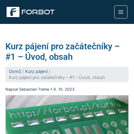
Přeskočit
na
obsah
Kurz pájení pro začátečníky –
#1 – Úvod, obsah
Domů
Kurz pájení
Kurz pájení pro začátečníky – #1 – Úvod, obsah
Napsal
Sebastian Trame
•
6. 10. 2023