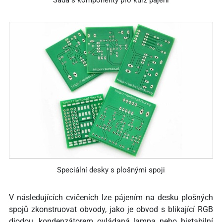
Sada s komponenty pro kurz pájení
Speciální desky s plošnými spoji
V následujících cvičeních lze pájením na desku plošných
spojů zkonstruovat obvody, jako je obvod s blikající RGB
diodou, kondenzátorem ovládaná lampa nebo bistabilní