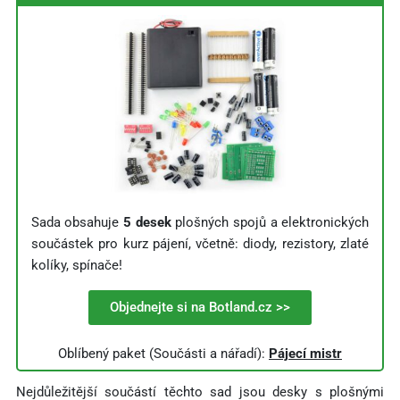
Sada obsahuje
5 desek
plošných spojů a elektronických
součástek pro kurz pájení, včetně: diody, rezistory, zlaté
kolíky, spínače!
Objednejte si na Botland.cz >>
Oblíbený paket (Součásti a nářadí):
Pájecí mistr
Nejdůležitější součástí těchto sad jsou desky s plošnými