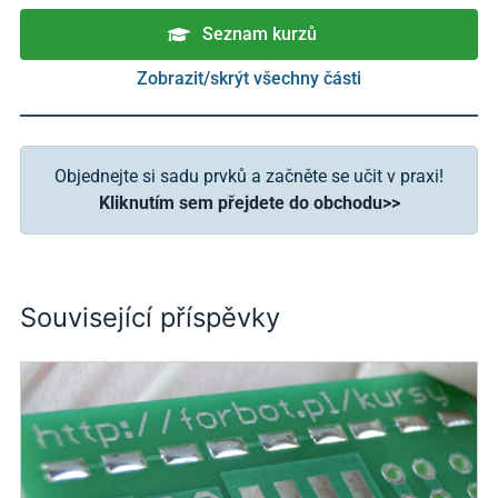
Seznam kurzů
Zobrazit/skrýt všechny části
Kurz pájení pro začátečníky – #1 – Úvod, obsah
Kurz pájení – #2 – Důležité nářadí
Objednejte si sadu prvků a začněte se učit v praxi!
Kliknutím sem přejdete do obchodu
>>
Kurz pájení – #3 – poprvé s páječkou, časté chyby
Kurz pájení – #4 – Pájení konektorů, extraktor cínu
Kurz pájení – #5 – Odporový drát, lankový drát, tavidlo
Související příspěvky
Kurz pájení – #6 – RGB dioda, baterie z kondenzátorů(?)
Kurz pájení – #7 – bistabilní přepínač, tranzistory
Kurz pájení – #8 – blikající gadget, integrované obvody