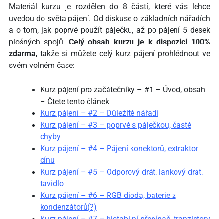
Materiál kurzu je rozdělen do 8 částí, které vás lehce
uvedou do světa pájení. Od diskuse o základních nářadích
a o tom, jak poprvé použít páječku, až po pájení 5 desek
plošných spojů.
Celý obsah kurzu je k dispozici 100%
zdarma
, takže si můžete celý kurz pájení prohlédnout ve
svém volném čase:
Kurz pájení pro začátečníky – #1 – Úvod, obsah
– Čtete tento článek
Kurz pájení – #2 – Důležité nářadí
Kurz pájení – #3 – poprvé s páječkou, časté
chyby
Kurz pájení – #4 – Pájení konektorů, extraktor
cínu
Kurz pájení – #5 – Odporový drát, lankový drát,
tavidlo
Kurz pájení – #6 – RGB dioda, baterie z
kondenzátorů(?)
Kurz pájení – #7 – bistabilní přepínač, tranzistory