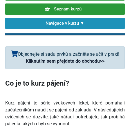
Seznam kurzů
Navigace v kurzu ▼
Kurz pájení pro začátečníky – #1 – Úvod, obsah
Kurz pájení – #2 – Důležité nářadí
Objednejte si sadu prvků a začněte se učit v praxi!
Kliknutím sem přejdete do obchodu
>>
Kurz pájení – #3 – poprvé s páječkou, časté chyby
Kurz pájení – #4 – Pájení konektorů, extraktor cínu
Co je to kurz pájení?
Kurz pájení – #5 – Odporový drát, lankový drát, tavidlo
Kurz pájení – #6 – RGB dioda, baterie z kondenzátorů(?)
Kurz pájení je série výukových lekcí, které pomáhají
začátečníkům naučit se pájení od základu. V následujících
Kurz pájení – #7 – bistabilní přepínač, tranzistory
cvičeních se dozvíte, jaké nářadí potřebujete, jak probíhá
Kurz pájení – #8 – blikající gadget, integrované obvody
pájenía jakých chyb se vyhnout.