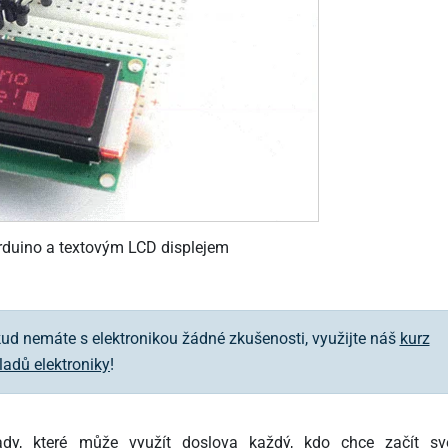
Arduino a textovým LCD displejem
d nemáte s elektronikou žádné zkušenosti, využijte náš
kurz
ladů elektroniky
!
klady, které může využít doslova každý, kdo chce začít sv