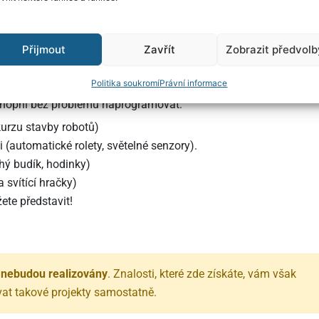
ovládat
motory. K dispozici budou také informace o
senzorech
.
Přijmout
Zavřít
Zobrazit předvolb
ni sestavit zařízení, které sbírá informace z okolí (senzory)
ory) a komunikuje s uživatelem (LED diody, displej, počítač).
Politika soukromí
Právní informace
schopni bez problémů naprogramovat:
kurzu stavby robotů)
(automatické rolety, světelné senzory).
hý budík, hodinky)
 svítící hračky)
ete představit!
u
nebudou realizovány
. Znalosti, které zde získáte, vám však
t takové projekty samostatně.