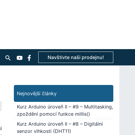
Hledat
Navštivte naši prodejnu!
Nejnovější články
Kurz Arduino úroveň II – #9 – Multitasking,
zpoždění pomocí funkce millis()
Kurz Arduino úroveň II – #8 – Digitální
í
senzor vlhkosti (DHT11)