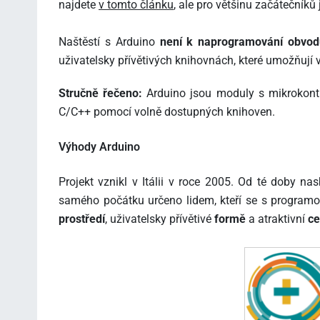
najdete
v tomto článku
, ale pro většinu začátečníků j
Naštěstí s Arduino
není k naprogramování obvodu
uživatelsky přívětivých knihovnách, které umožňují
Stručně řečeno:
Arduino jsou moduly s mikrokontr
C/C++ pomocí volně dostupných knihoven.
Výhody Arduino
Projekt vznikl v Itálii v roce 2005. Od té doby na
samého počátku určeno lidem, kteří se s programov
prostředí
, uživatelsky přívětivé
formě
a atraktivní
c