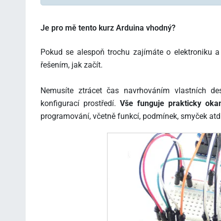
Kurz Arduino – #2 – Základy programování, I/O porty
Kurz Arduino – #3 – UART (komunikace s PC), proměnn
Je pro mě tento kurz Arduina vhodný?
Kurz Arduino – #4 – ADC převodník
Pokud se alespoň trochu zajímáte o elektroniku 
řešením, jak začít.
Kurz Arduino – #5 – PWM, servomotory, knihovny
Kurz Arduino – #6 – Pokračování UART, serva
Nemusíte ztrácet čas navrhováním vlastních de
konfigurací prostředí.
Vše funguje prakticky okam
Kurz Arduino – #7 – Textový displej, LCD 2×16
programování, včetně funkcí, podmínek, smyček atd
Kurz Arduino – #8 – Řízení stejnosměrného motoru, sm
Kurz Arduino – #9 – HC-SR04 Distanční senzor, funkce