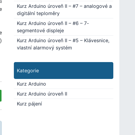
i
Kurz Arduino úroveň II – #7 – analogové a
e
digitální teploměry
Kurz Arduino úroveň II – #6 – 7-
segmentové displeje
e
Kurz Arduino úroveň II – #5 – Klávesnice,
)
vlastní alarmový systém
Kategorie
Kurz Arduino
Kurz Arduino úroveň II
Kurz pájení