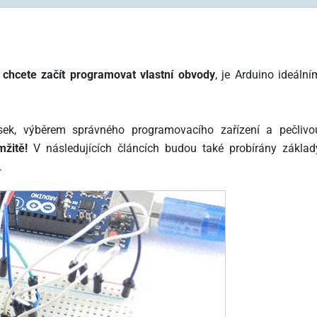
é
a
chcete začít programovat vlastní obvody
, je Arduino ideální
sek, výběrem správného programovacího zařízení a pečlivo
žitě!
V následujících článcích budou také probírány základ
.
yčka for