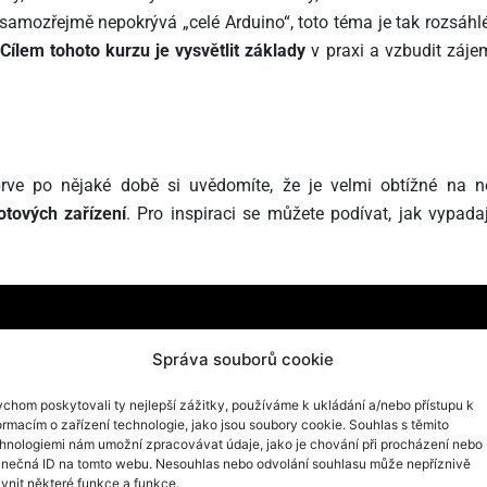
 samozřejmě nepokrývá „celé Arduino“, toto téma je tak rozsáhlé
Cílem tohoto kurzu je vysvětlit základy
v praxi a vzbudit záje
eprve po nějaké době si uvědomíte, že je velmi obtížné na n
otových zařízení
. Pro inspiraci se můžete podívat, jak vypadaj
Správa souborů cookie
chom poskytovali ty nejlepší zážitky, používáme k ukládání a/nebo přístupu k
ormacím o zařízení technologie, jako jsou soubory cookie. Souhlas s těmito
hnologiemi nám umožní zpracovávat údaje, jako je chování při procházení nebo
inečná ID na tomto webu. Nesouhlas nebo odvolání souhlasu může nepříznivě
ormace na LED diodách a textovém displeji. Dozvíte se, jak můž
ivnit některé funkce a funkce.