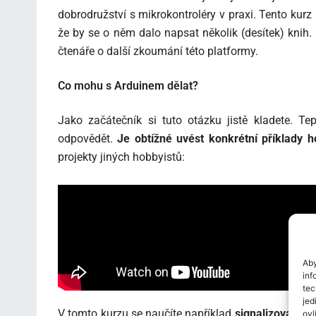
dobrodružství s mikrokontroléry v praxi. Tento kurz
že by se o něm dalo napsat několik (desítek) knih.
čtenáře o další zkoumání této platformy.
Co mohu s Arduinem dělat?
Jako začátečník si tuto otázku jistě kladete. T
odpovědět.
Je obtížné uvést konkrétní příklady h
projekty jiných hobbyistů:
Aby
inf
tec
jed
V tomto kurzu se naučíte například
signalizovat
inf
ovl