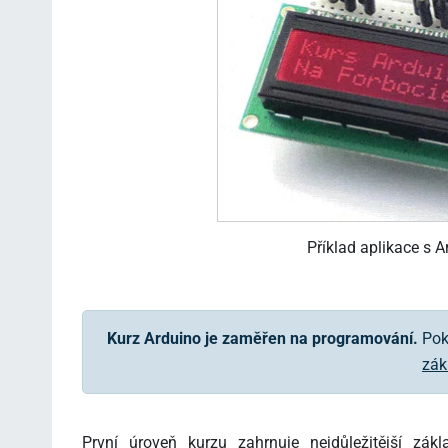
Příklad aplikace s 
Kurz Arduino je zaměřen na programování.
Poku
zák
První úroveň kurzu zahrnuje nejdůležitější zá