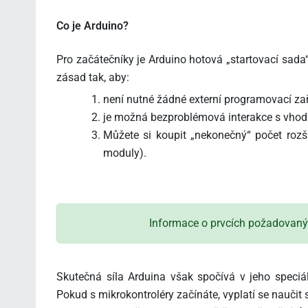
Co je Arduino?
Pro začátečníky je Arduino hotová „startovací sad
zásad tak, aby:
není nutné žádné externí programovací zař
je možná bezproblémová interakce s vho
Můžete si koupit „nekonečný“ počet rozšiř
moduly).
Informace o prvcích požadovanýc
Skutečná síla Arduina však spočívá v jeho speciá
Pokud s mikrokontroléry začínáte, vyplatí se naučit 