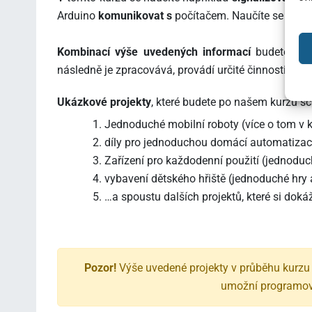
Arduino
komunikovat s
počítačem. Naučíte se také
Kombinací výše uvedených informací
budete schop
následně je zpracovává, provádí určité činnosti (mot
Ukázkové projekty
, které budete po našem kurzu 
Jednoduché mobilní roboty (více o tom v 
díly pro jednoduchou domácí automatizaci 
Zařízení pro každodenní použití (jednoduc
vybavení dětského hřiště (jednoduché hry a
…a spoustu dalších projektů, které si dokáž
Pozor!
Výše uvedené projekty v průběhu kurz
umožní programova