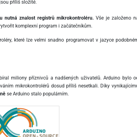
sou příliš složité.
 nutná znalost registrů mikrokontroléru.
Vše je založeno n
 vytvořit komplexní program i začátečníkům.
oléry, které lze velmi snadno programovat v jazyce podobné
sbíral miliony příznivců a nadšených uživatelů. Arduino bylo o
áním mikrokontrolérů dosud příliš nesetkali. Díky vynikajícím
eně
se Arduino stalo populárním.