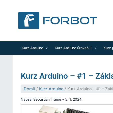
Přeskočit
na
obsah
Kurz Arduino
Kurz Arduino úroveň II
Kurz 
Kurz Arduino – #1 – Zákl
Domů
Kurz Arduino
Kurz Arduino – #1 – Zák
Napsal
Sebastian Trame
•
5. 1. 2024