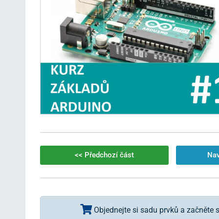
<< Předchozí část
Nav
Kurz základů Arduino – #0 – Obsah, úvod
Kurz Arduino – #1 – Základy a prostředí Arduino
Objednejte si sadu prvků a začněte se