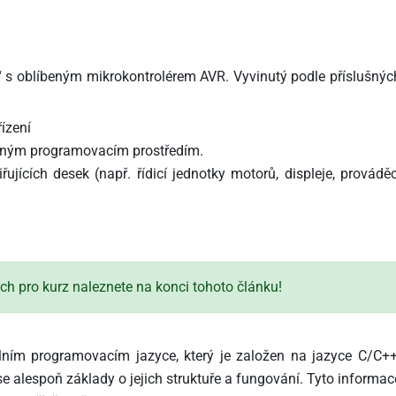
a“ s oblíbeným mikrokontrolérem AVR. Vyvinutý podle příslušnýc
ízení
dným programovacím prostředím.
ujících desek (např. řídicí jednotky motorů, displeje, prováděc
h pro kurz naleznete na konci tohoto článku!
lním programovacím jazyce, který je založen na jazyce C/C++
se alespoň základy o jejich struktuře a fungování. Tyto informac