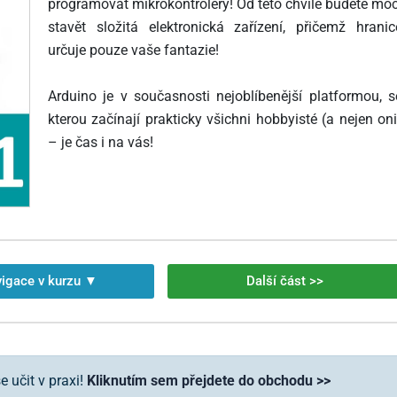
programovat mikrokontroléry! Od této chvíle budete moc
stavět složitá elektronická zařízení, přičemž hranic
určuje pouze vaše fantazie!
Arduino je v současnosti nejoblíbenější platformou, s
kterou začínají prakticky všichni hobbyisté (a nejen oni
– je čas i na vás!
igace v kurzu ▼
Další část >>
 učit v praxi!
Kliknutím sem přejdete do obchodu >>