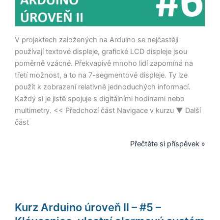
V projektech založených na Arduino se nejčastěji
používají textové displeje, grafické LCD displeje jsou
poměrně vzácné. Překvapivě mnoho lidí zapomíná na
třetí možnost, a to na 7-segmentové displeje. Ty lze
použít k zobrazení relativně jednoduchých informací.
Každý si je jistě spojuje s digitálními hodinami nebo
multimetry. << Předchozí část Navigace v kurzu ▼ Další
část
Přečtěte si příspěvek »
Kurz
Kurz Arduino úroveň II – #5 –
Arduino
úroveň