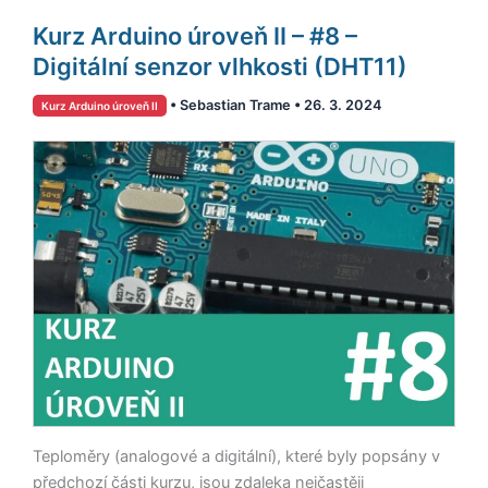
Kurz
Kurz Arduino úroveň II – #8 –
Arduino
úroveň
Digitální senzor vlhkosti (DHT11)
II
•
Sebastian Trame
•
26. 3. 2024
Kurz Arduino úroveň II
–
#8
–
Digitální
senzor
vlhkosti
(DHT11)
Teploměry (analogové a digitální), které byly popsány v
předchozí části kurzu, jsou zdaleka nejčastěji