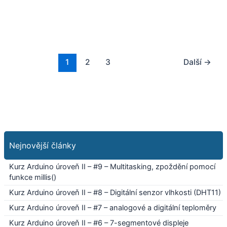
1
2
3
Další
→
Nejnovější články
Kurz Arduino úroveň II – #9 – Multitasking, zpoždění pomocí
funkce millis()
Kurz Arduino úroveň II – #8 – Digitální senzor vlhkosti (DHT11)
Kurz Arduino úroveň II – #7 – analogové a digitální teploměry
Kurz Arduino úroveň II – #6 – 7-segmentové displeje