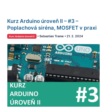
Kurz
Kurz Arduino úroveň II – #3 –
Arduino
úroveň
Poplachová siréna, MOSFET v praxi
II
•
Sebastian Trame
•
21. 2. 2024
Kurz Arduino úroveň II
–
#3
–
Poplachová
siréna,
MOSFET
v
praxi