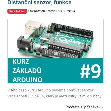
–
Distanční senzor, funkce
#9
•
Sebastian Trame
•
13. 2. 2024
Kurz Arduino
–
HC-
SR04
Distanční
senzor,
funkce
V této části kurzu Arduino budeme používat senzor
vzdálenosti HC-SR04, který je mezi kutily velmi oblíbený.
Přečtěte si příspěvek »