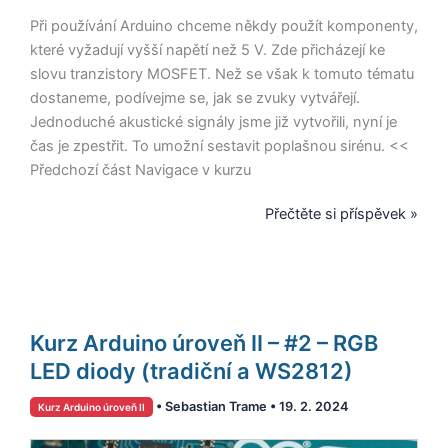
Při používání Arduino chceme někdy použít komponenty,
které vyžadují vyšší napětí než 5 V. Zde přicházejí ke
slovu tranzistory MOSFET. Než se však k tomuto tématu
dostaneme, podívejme se, jak se zvuky vytvářejí.
Jednoduché akustické signály jsme již vytvořili, nyní je
čas je zpestřit. To umožní sestavit poplašnou sirénu. <<
Předchozí část Navigace v kurzu
Přečtěte si příspěvek »
Kurz
Kurz Arduino úroveň II – #2 – RGB
Arduino
úroveň
LED diody (tradiční a WS2812)
II
•
Sebastian Trame
•
19. 2. 2024
Kurz Arduino úroveň II
–
#2