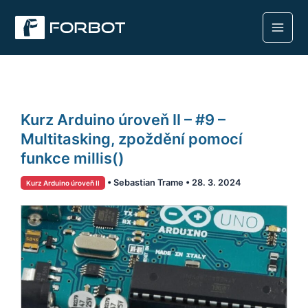
Přeskočit
na
obsah
Kurz
Kurz Arduino úroveň II – #9 –
Arduino
úroveň
Multitasking, zpoždění pomocí
II
funkce millis()
–
•
Sebastian Trame
•
28. 3. 2024
Kurz Arduino úroveň II
#9
–
Multitasking,
zpoždění
pomocí
funkce
millis()