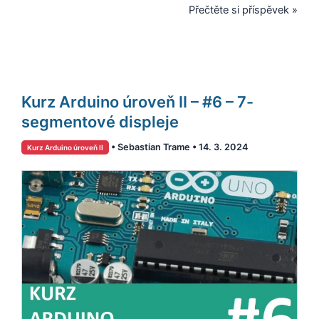
Přečtěte si příspěvek »
Kurz
Kurz Arduino úroveň II – #6 – 7-
Arduino
úroveň
segmentové displeje
II
•
Sebastian Trame
•
14. 3. 2024
Kurz Arduino úroveň II
–
#6
–
7-
segmentové
displeje