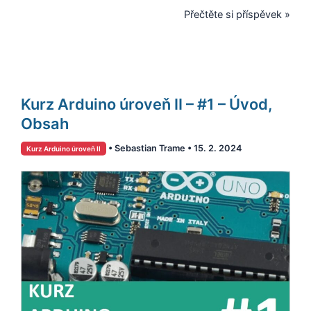
Přečtěte si příspěvek »
Kurz
Kurz Arduino úroveň II – #1 – Úvod,
Arduino
úroveň
Obsah
II
•
Sebastian Trame
•
15. 2. 2024
Kurz Arduino úroveň II
–
#1
–
Úvod,
Obsah