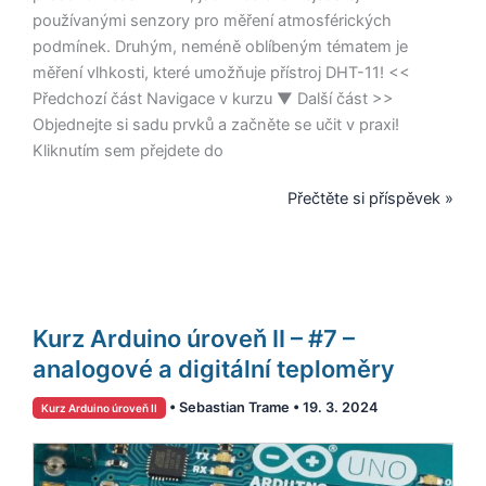
používanými senzory pro měření atmosférických
podmínek. Druhým, neméně oblíbeným tématem je
měření vlhkosti, které umožňuje přístroj DHT-11! <<
Předchozí část Navigace v kurzu ▼ Další část >>
Objednejte si sadu prvků a začněte se učit v praxi!
Kliknutím sem přejdete do
Přečtěte si příspěvek »
Kurz
Kurz Arduino úroveň II – #7 –
Arduino
úroveň
analogové a digitální teploměry
II
•
Sebastian Trame
•
19. 3. 2024
Kurz Arduino úroveň II
–
#7
–