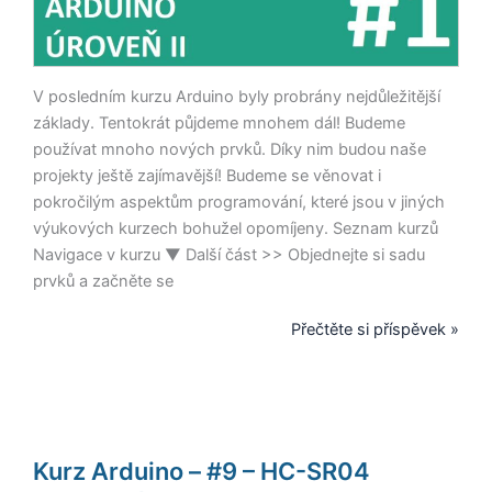
V posledním kurzu Arduino byly probrány nejdůležitější
základy. Tentokrát půjdeme mnohem dál! Budeme
používat mnoho nových prvků. Díky nim budou naše
projekty ještě zajímavější! Budeme se věnovat i
pokročilým aspektům programování, které jsou v jiných
výukových kurzech bohužel opomíjeny. Seznam kurzů
Navigace v kurzu ▼ Další část >> Objednejte si sadu
prvků a začněte se
Přečtěte si příspěvek »
Kurz
Kurz Arduino – #9 – HC-SR04
Arduino