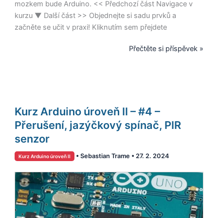
mozkem bude Arduino. << Předchozí část Navigace v
kurzu ▼ Další část >> Objednejte si sadu prvků a
začněte se učit v praxi! Kliknutím sem přejdete
Přečtěte si příspěvek »
Kurz
Kurz Arduino úroveň II – #4 –
Arduino
úroveň
Přerušení, jazýčkový spínač, PIR
II
senzor
–
•
Sebastian Trame
•
27. 2. 2024
Kurz Arduino úroveň II
#4
–
Přerušení,
jazýčkový
spínač,
PIR