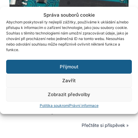
senzor
Správa souborů cookie
Abychom poskytovali ty nejlepší zážitky, používáme k ukládání a/nebo
přístupu k informacím o zařízení technologie, jako jsou soubory cookie.
Souhlas s těmito technologiemi nám umožní zpracovávat údaje, jako je
chování při procházení nebo jedinečná ID na tomto webu. Nesouhlas
nebo odvolání souhlasu může nepříznivě ovlivnit některé funkce a
funkce.
Při psaní složitých programů se snadno dostanete do
Přijmout
situace, kdy obvod nereaguje okamžitě, například při
stisknutí tlačítka. V takovém případě je nejlepší použít
Zavřít
přerušení, která jsou popsána v tomto článku, aby každý
pochopil myšlenku jejich použití. Nejprve však několik
Zobrazit předvolby
slov o senzorech známých z poplašné techniky:
jazýčkových spínačích a detektorech pohybu. <<
Politika soukromí
Právní informace
Předchozí část Navigace
Přečtěte si příspěvek »