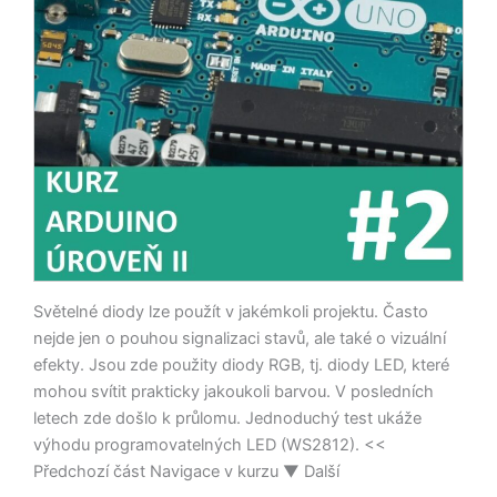
–
RGB
LED
diody
(tradiční
a
WS2812)
Světelné diody lze použít v jakémkoli projektu. Často
nejde jen o pouhou signalizaci stavů, ale také o vizuální
efekty. Jsou zde použity diody RGB, tj. diody LED, které
mohou svítit prakticky jakoukoli barvou. V posledních
letech zde došlo k průlomu. Jednoduchý test ukáže
výhodu programovatelných LED (WS2812). <<
Předchozí část Navigace v kurzu ▼ Další